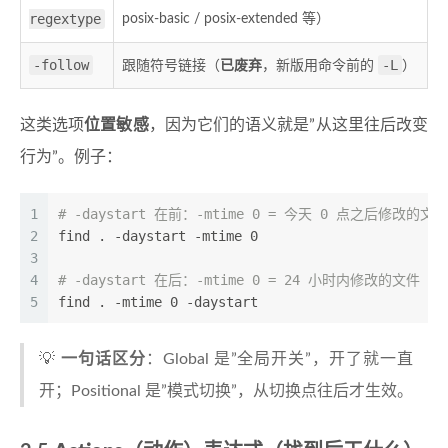
regextype
posix-basic / posix-extended 等）
-follow
-L
跟随符号链接（
已废弃
，新版用命令前的
）
这类选项
位置敏感
，因为它们的语义就是”从这里往后改变
行为”。例子：
1
# -daystart 在前：-mtime 0 = 今天 0 点之后修改的文件
2
find . -daystart -mtime 0
3
4
# -daystart 在后：-mtime 0 = 24 小时内修改的文件（-
5
find . -mtime 0 -daystart
💡
一句话区分
：Global 是”全局开关”，开了就一直
开；Positional 是”模式切换”，从切换点往后才生效。