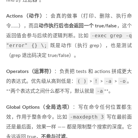
find 的”过滤器”。
Actions（动作）
：会真的做事（打印、删除、执行命
令……），而且
动作执行后也会返回一个 true/false
，这个
-exec grep -q
返回值会参与后续的逻辑判断。比如
"error" {} \;
既是动作（执行 grep），也是测试
（grep 退出码决定 true/false）。
Operators（运算符）
：负责把 tests 和 actions 拼成更大
( )
!
-a
-o
的表达式。优先级从高到低是：
>
>
>
。
-a
**两个表达式之间什么都不写，默认就是
**。
Global Options（全局选项）
：写在命令任何位置都生
-maxdepth 3
效，作用于整条命令。比如
写在最前面
还是最后面，效果一样 —— 都是限制整个搜索的深度。它
永远返回 true，
不参与过滤
。