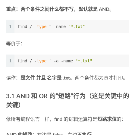
重点：两个条件之间什么都不写，默认就是 AND
。
1
find / -
type
 f -name 
"*.txt"
等价于：
1
find / -
type
 f -a -name 
"*.txt"
读作：
是文件 并且 名字是 .txt
。两个条件都为真才打印。
3.1 AND 和 OR 的”短路”行为（这是关键中的
关键）
像所有编程语言一样，find 的逻辑运算符是
短路求值
的：