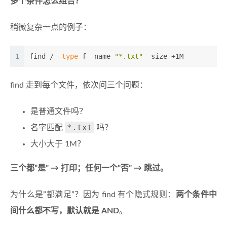
多个条件怎么组合？
稍微复杂一点的例子：
1
find / -
type
 f -name 
"*.txt"
 -size +1M
find 走到每个文件，依次问三个问题：
是普通文件吗？
*.txt
名字匹配
吗？
大小大于 1M？
三个都”是” → 打印；任何一个”否” → 跳过。
为什么是”都满足”？因为 find 有个隐式规则：
两个条件中
间什么都不写，默认就是 AND
。