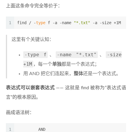
上面这条命令完全等价于：
1
find / -
type
 f -a -name 
"*.txt"
 -a -size +1M
这里有个关键认知：
-type f
-name "*.txt"
-size
、
、
+1M
，每一个
单独
都是一个表达式；
用 AND 把它们连起来，
整体
还是一个表达式。
表达式可以嵌套表达式
—— 这就是 find 被称为”表达式语
言”的根本原因。
画成语法树：
1
         AND