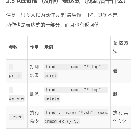
2.5
Actions
（动作）表达式（找到后干什么）
注意：很多人以为动作只是“最后做一下”，其实不是。
动作也是表达式的一部分，而且也有返回值
记忆方
参数
作用
示例
法
-
find . -name "*.log" -
打印
看
print
print
结果
-
find . -name "*.tmp" -
删除
删
delete
delete
find . -name "*.sh" -exec
执行
执行其
-exec
chmod +x {} \;
命令
他命令