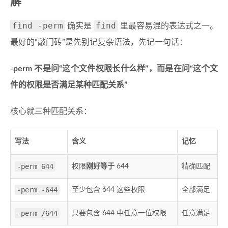
解
find -perm
find
确实是
里最容易混的表达式之一。
最好的“敲门砖”是先别记复杂语法，先记一句话：
-perm 不是问“这个文件权限长什么样”，而是在问“这个文
件的权限是否满足某种匹配关系”
核心就三种匹配关系：
写法
含义
记忆
-perm 644
权限
刚好等于
644
精确匹配
-perm -644
至少包含 644 这些权限
全部满足
-perm /644
只要包含 644 中任意一位权限
任意满足