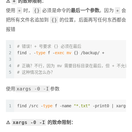
+
⚠️
的致命限制：
+
{}
+
使用
时，
必须是命令的
最后一个参数
。因为
会
{}
把所有文件名追加到
的位置，后面再写任何东西都会
报错
1
# 错误！+ 号要求 {} 必须在最后
2
find . -
type
 f -
exec
mv
 {} /backup/ +  
3
4
# 正确？不行，因为 mv 需要目标目录在最后，但 + 不允许
5
# 这种情况怎么办？
xargs -0 -I
使用
参数
1
find /src -
type
 f -name 
"*.txt"
 -print0 | xargs 
xargs -0 -I
⚠️
的致命限制：