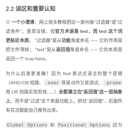
2.2 误区和重要认知
💡
一个小澄清
：网上很多教程把这一类叫做”过滤器”或”过
滤条件”，意思没错，但
官方术语是 test，而 test 这个词
更贴近本质
。 “过滤器”是从
功能
角度命名 —— 它的作用是
把文件筛掉； “test”是从
返回值
角度命名 —— 它的本质是
返回一个 true/false。
为什么后者更准确？因为 find 表达式语言的整个逻辑
-exec
-prune
（AND/OR 短路、
既是动作又是测试、
用 OR 短路实现剪枝……）
全都建立在”返回值”这一层抽象
上
，而不是”过滤”这个表面功能上。抓住”返回值”，后面所
有花活都能自己推导出来。
Global Options
Positional Options
和
因为