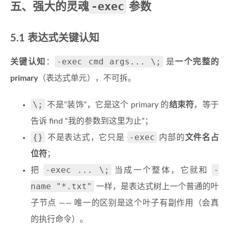
-exec
五、强大的灵魂
参数
5.1 表达式关键认知
-exec cmd args... \;
关键认知
：
是
一个完整的
primary
（表达式单元），不可拆。
\;
不是”装饰”，它是这个 primary 的
结束符
，等于
告诉 find “我的参数到这里为止”；
{}
-exec
不是表达式，它只是
内部的
文件名占
位符
；
-exec ... \;
-
把
当成一个整体，它就和
name "*.txt"
一样，是表达式树上一个普通的叶
子节点 —— 唯一的区别是这个叶子有副作用（会真
的执行命令）。