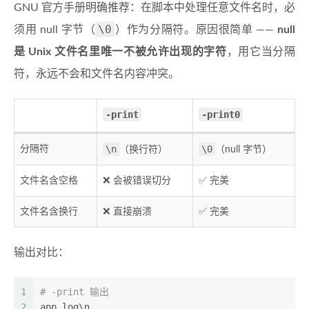
GNU 官方手册明确推荐：在脚本中处理任意文件名时，必
\0
须用 null 字节（
）作为分隔符。原因很简单 ——
null
是 Unix 文件名里唯一不被允许出现的字符
，用它当分隔
符，永远不会和文件名内容冲突。
-print
-print0
\n
\0
分隔符
（换行符）
（null 字节）
文件名含空格
❌ 会被错误切分
✅ 完美
文件名含换行
❌ 直接崩溃
✅ 完美
输出对比：
1
# -print 输出
2
app.log\n