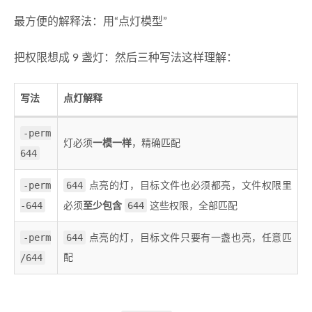
最方便的解释法：用“点灯模型”
把权限想成 9 盏灯：然后三种写法这样理解：
写法
点灯解释
-perm
灯必须
一模一样
，精确匹配
644
-perm
644
点亮的灯，目标文件也必须都亮，文件权限里
-644
644
必须
至少包含
这些权限，全部匹配
-perm
644
点亮的灯，目标文件只要有一盏也亮，任意匹
/644
配