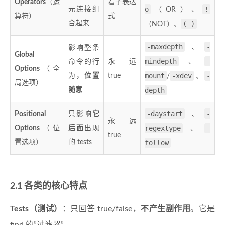
Operators
（运
看子表达
o
!
元连接组
（OR）、
算符）
式
合起来
( )
（NOT）、
-maxdepth
-
、
影响整条
Global
mindepth
-
命令的行
永远
、
Options
（全
mount
-xdev
-
为，
位置
true
/
、
局选项）
随意
depth
-daystart
-
Positional
只影响
它
、
永远
regextype
-
Options
（位
后面
出现
、
true
置选项）
的 tests
follow
2.1 各类的核心特点
Tests（测试）
：只回答 true/false，
不产生副作用
。它是