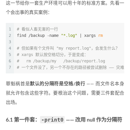
这一节给你一套生产环境可以用十年的标准方案。先看一
个会出事的真实案例：
1
# 看似人畜无害的一行
2
find /backup -name 
"*.log"
 | xargs 
rm
3
4
# 但如果有个文件叫 "my report.log"，会发生什么？
5
# xargs 默认按空格切分，于是变成：
6
#   rm /backup/my   /backup/report.log
7
# 一个文件没了，另一个不存在的路径被尝试删除 —— 灾难
罪魁祸首是
默认的分隔符是空格/换行
—— 而文件名本身
就允许包含这些字符。要根治这个问题，需要三件套配合
出场。
-print0
6.1 第一件套：
—— 改用 null 作为分隔符