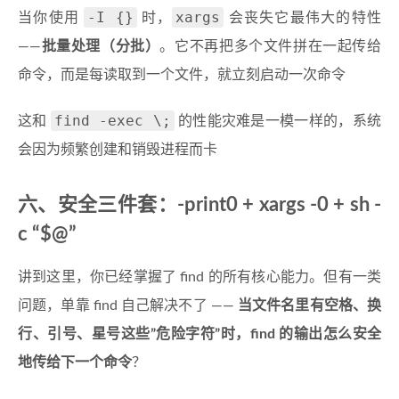
-I {}
xargs
当你使用
时，
会丧失它最伟大的特性
——
批量处理（分批）
。它不再把多个文件拼在一起传给
命令，而是每读取到一个文件，就立刻启动一次命令
find -exec \;
这和
的性能灾难是一模一样的，系统
会因为频繁创建和销毁进程而卡
六、安全三件套：-print0 + xargs -0 + sh -
c “$@”
讲到这里，你已经掌握了 find 的所有核心能力。但有一类
问题，单靠 find 自己解决不了 ——
当文件名里有空格、换
行、引号、星号这些”危险字符”时，find 的输出怎么安全
地传给下一个命令
？