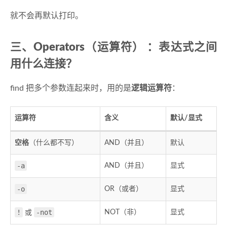
就不会再默认打印。
三、
Operators
（运算符） ：表达式之间
用什么连接？
find 把多个参数连起来时，用的是
逻辑运算符
：
运算符
含义
默认/显式
空格
（什么都不写）
AND（并且）
默认
-a
AND（并且）
显式
-o
OR（或者）
显式
!
-not
NOT（非）
显式
或