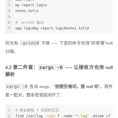
3
my report.log\n
4
notes.txt\n
5
6
# -print0 输出
7
app.log\0my report.log\0notes.txt\0
-print0
但光有
不够 —— 下游的命令也得”听得懂”null
分隔。
xargs -0
6.2 第二件套：
—— 让接收方也用 null
解析
xargs -0
告诉 xargs：”
别按空格切，按 null 切
“。两件
套一配对，整条管道就闭环了：
1
# 安全删除 7 天前的日志
2
find /var/log -
type
 f -name 
"*.log"
 -mtime +7 -p