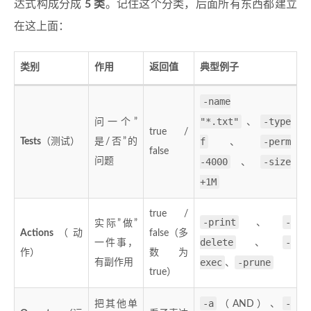
达式构成分成
5 类
。记住这个分类，后面所有东西都建立
在这上面：
类别
作用
返回值
典型例子
-name
"*.txt"
-type
问一个”
、
true /
f
-perm
Tests
（测试）
是/否”的
、
false
问题
-4000
-size
、
+1M
true /
-print
-
、
实际”做”
Actions
（动
false（多
delete
-
一件事，
、
作）
数为
exec
-prune
有副作用
、
true）
-a
-
把其他单
（AND）、