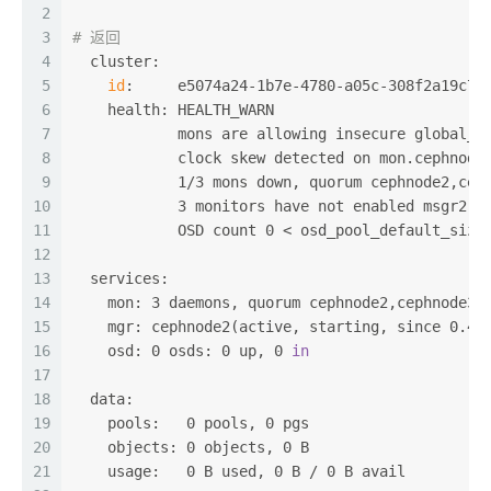
2
3
# 返回
4
  cluster:
5
id
:     e5074a24-1b7e-4780-a05c-308f2a19c79
6
    health: HEALTH_WARN
7
            mons are allowing insecure global_i
8
            clock skew detected on mon.cephnode
9
            1/3 mons down, quorum cephnode2,cep
10
            3 monitors have not enabled msgr2
11
            OSD count 0 < osd_pool_default_size
12
13
  services:
14
    mon: 3 daemons, quorum cephnode2,cephnode3 
15
    mgr: cephnode2(active, starting, since 0.41
16
    osd: 0 osds: 0 up, 0 
in
17
18
  data:
19
    pools:   0 pools, 0 pgs
20
    objects: 0 objects, 0 B
21
    usage:   0 B used, 0 B / 0 B avail