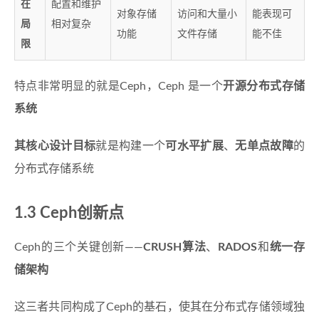
在
配置和维护
对象存储
访问和大量小
能表现可
局
相对复杂
功能
文件存储
能不佳
限
特点非常明显的就是Ceph，Ceph 是一个
开源分布式存储
系统
其核心设计目标
就是构建一个
可水平扩展
、
无单点故障
的
分布式存储系统
1.3 Ceph创新点
Ceph的三个关键创新——
CRUSH算法
、
RADOS
和
统一存
储架构
这三者共同构成了Ceph的基石，使其在分布式存储领域独