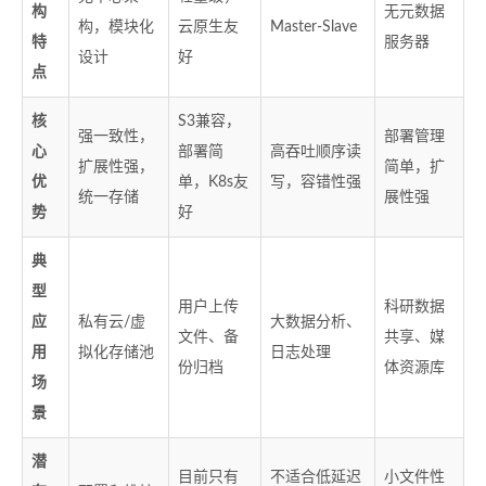
构
无元数据
构，模块化
云原生友
Master-Slave
特
服务器
设计
好
点
核
S3兼容，
强一致性，
部署管理
心
部署简
高吞吐顺序读
扩展性强，
简单，扩
优
单，K8s友
写，容错性强
统一存储
展性强
势
好
典
型
用户上传
科研数据
应
私有云/虚
大数据分析、
文件、备
共享、媒
用
拟化存储池
日志处理
份归档
体资源库
场
景
潜
目前只有
不适合低延迟
小文件性