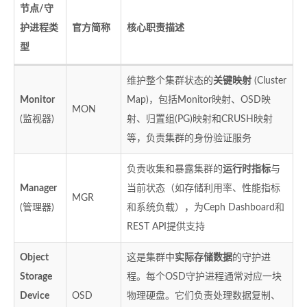
节点/守
护进程类
官方简称
核心职责描述
型
维护整个集群状态的
关键映射
(Cluster
Monitor
Map)，包括Monitor映射、OSD映
MON
(监视器)
射、归置组(PG)映射和CRUSH映射
等，负责集群的身份验证服务
负责收集和暴露集群的
运行时指标
与
Manager
当前状态（如存储利用率、性能指标
MGR
(管理器)
和系统负载），为Ceph Dashboard和
REST API提供支持
Object
这是集群中
实际存储数据
的守护进
Storage
程。每个OSD守护进程通常对应一块
Device
OSD
物理硬盘。它们负责处理数据复制、