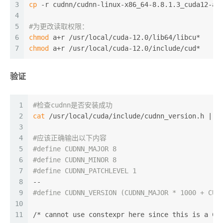
3
cp
 -r cudnn/cudnn-linux-x86_64-8.8.1.3_cuda12-ar
4
5
#为更改读取权限：
6
chmod
 a+r /usr/local/cuda-12.0/lib64/libcu*
7
chmod
 a+r /usr/local/cuda-12.0/include/cud*
验证
1
#检查cudnn是否安装成功
2
cat
 /usr/local/cuda/include/cudnn_version.h | g
3
4
#应该正确输出以下内容
5
#define CUDNN_MAJOR 8
6
#define CUDNN_MINOR 8
7
#define CUDNN_PATCHLEVEL 1
8
--
9
#define CUDNN_VERSION (CUDNN_MAJOR * 1000 + CUD
10
11
/* cannot use constexpr here since this is a C-