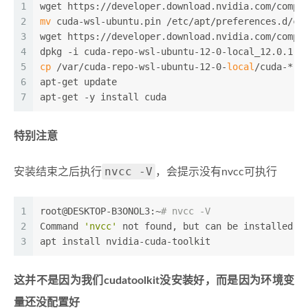
1
wget https://developer.download.nvidia.com/compu
2
mv
 cuda-wsl-ubuntu.pin /etc/apt/preferences.d/cu
3
wget https://developer.download.nvidia.com/compu
4
dpkg -i cuda-repo-wsl-ubuntu-12-0-local_12.0.1-1
5
cp
 /var/cuda-repo-wsl-ubuntu-12-0-
local
/cuda-*-k
6
apt-get update
7
apt-get -y install cuda
特别注意
nvcc -V
安装结束之后执行
，会提示没有nvcc可执行
1
root@DESKTOP-B3ONOL3:~
# nvcc -V
2
Command 
'nvcc'
 not found, but can be installed w
3
apt install nvidia-cuda-toolkit
这并不是因为我们cudatoolkit没安装好，而是因为环境变
量还没配置好