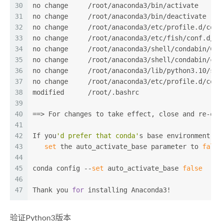
30
no change     /root/anaconda3/bin/activate
31
no change     /root/anaconda3/bin/deactivate
32
no change     /root/anaconda3/etc/profile.d/con
33
no change     /root/anaconda3/etc/fish/conf.d/c
34
no change     /root/anaconda3/shell/condabin/Co
35
no change     /root/anaconda3/shell/condabin/co
36
no change     /root/anaconda3/lib/python3.10/si
37
no change     /root/anaconda3/etc/profile.d/con
38
modified      /root/.bashrc
39
40
==> For changes to take effect, close and re-op
41
42
If you
'd prefer that conda'
s base environment n
43
set
 the auto_activate_base parameter to 
fals
44
45
conda config --
set
 auto_activate_base 
false
46
47
Thank you 
for
 installing Anaconda3!
验证Python3版本