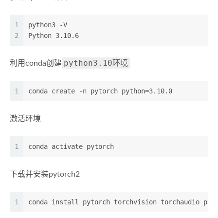
1
python3 -V
2
Python 3.10.6
python3.10环境
利用conda创建
1
conda create -n pytorch python=3.10.0
激活环境
1
conda activate pytorch
下载并安装pytorch2
1
conda install pytorch torchvision torchaudio pyt