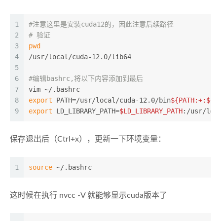
1
#注意这里是安装cuda12的，因此注意后续路径
2
# 验证
3
pwd
4
/usr/local/cuda-12.0/lib64
5
6
#编辑bashrc,将以下内容添加到最后
7
vim ~/.bashrc
8
export
 PATH=/usr/local/cuda-12.0/bin
${PATH:+:
${P
9
export
 LD_LIBRARY_PATH=
$LD_LIBRARY_PATH
:/usr/loc
保存退出后（Ctrl+x），更新一下环境变量：
1
source
 ~/.bashrc
这时候在执行 nvcc -V 就能够显示cuda版本了