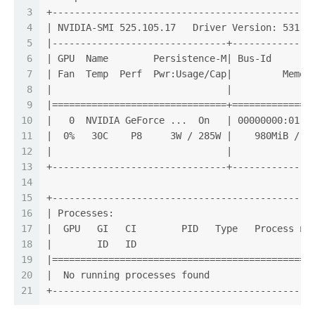
3
+----------------------------------------------
4
| NVIDIA-SMI 525.105.17   Driver Version: 531.4
5
|-------------------------------+--------------
6
| GPU  Name        Persistence-M| Bus-Id       
7
| Fan  Temp  Perf  Pwr:Usage/Cap|         Memor
8
|                               |              
9
|===============================+==============
10
|   0  NVIDIA GeForce ...  On   | 00000000:01:0
11
|  0%   30C    P8     3W / 285W |    980MiB / 1
12
|                               |              
13
+-------------------------------+--------------
14
15
+----------------------------------------------
16
| Processes:                                   
17
|  GPU   GI   CI        PID   Type   Process na
18
|        ID   ID                               
19
|==============================================
20
|  No running processes found                  
21
+----------------------------------------------