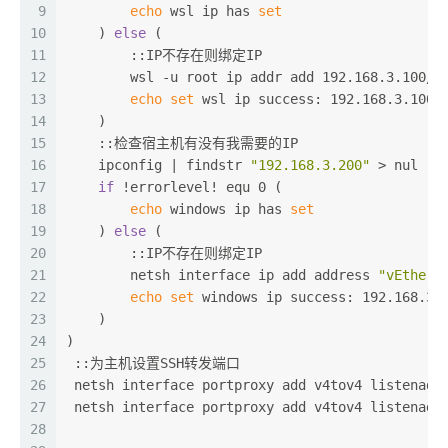
9
echo
 wsl ip has 
set
10
    ) 
else
 (
11
        ::IP不存在则绑定IP
12
        wsl -u root ip addr add 192.168.3.100/2
13
echo
set
 wsl ip success: 192.168.3.100
14
    )
15
    ::检查宿主机有没有我需要的IP
16
    ipconfig | findstr 
"192.168.3.200"
 > nul
17
if
 !errorlevel! equ 0 (
18
echo
 windows ip has 
set
19
    ) 
else
 (
20
        ::IP不存在则绑定IP
21
        netsh interface ip add address 
"vEthern
22
echo
set
 windows ip success: 192.168.3.
23
    )
24
)
25
 ::为主机设置SSH转发端口
26
 netsh interface portproxy add v4tov4 listenadd
27
 netsh interface portproxy add v4tov4 listenadd
28