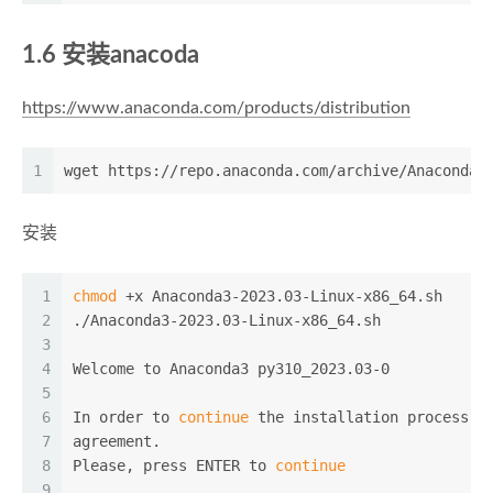
1.6 安装anacoda
https://www.anaconda.com/products/distribution
1
wget https://repo.anaconda.com/archive/Anaconda3
安装
1
chmod
 +x Anaconda3-2023.03-Linux-x86_64.sh
2
./Anaconda3-2023.03-Linux-x86_64.sh
3
4
Welcome to Anaconda3 py310_2023.03-0
5
6
In order to 
continue
 the installation process, 
7
agreement.
8
Please, press ENTER to 
continue
9