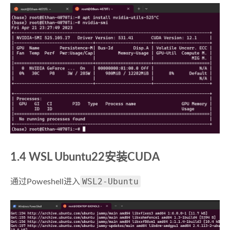
1.4 WSL Ubuntu22安装CUDA
WSL2-Ubuntu
通过Poweshell进入