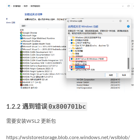
0x800701bc
1.2.2 遇到错误
需要安装WSL2 更新包
https://wslstorestorage.blob.core.windows.net/wslblob/