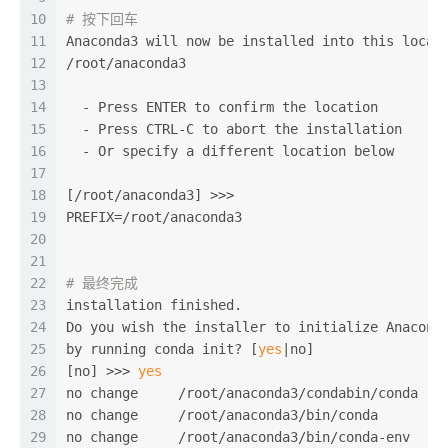
10
# 按下回车
11
Anaconda3 will now be installed into this locat
12
/root/anaconda3
13
14
  - Press ENTER to confirm the location
15
  - Press CTRL-C to abort the installation
16
  - Or specify a different location below
17
18
[/root/anaconda3] >>>
19
PREFIX=/root/anaconda3
20
21
22
# 最终完成
23
installation finished.
24
Do you wish the installer to initialize Anacond
25
by running conda init? [
yes
|no]
26
[no] >>> 
yes
27
no change     /root/anaconda3/condabin/conda
28
no change     /root/anaconda3/bin/conda
29
no change     /root/anaconda3/bin/conda-env