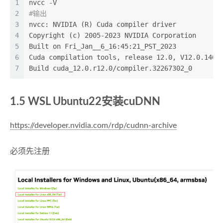
1
nvcc -V
2
#输出
3
nvcc: NVIDIA (R) Cuda compiler driver
4
Copyright (c) 2005-2023 NVIDIA Corporation
5
Built on Fri_Jan__6_16:45:21_PST_2023
6
Cuda compilation tools, release 12.0, V12.0.140
7
Build cuda_12.0.r12.0/compiler.32267302_0
1.5 WSL Ubuntu22安装cuDNN
https://developer.nvidia.com/rdp/cudnn-archive
必须先注册