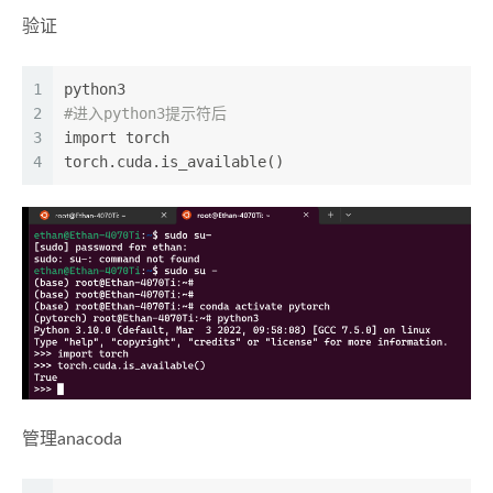
验证
1
python3
2
#进入python3提示符后
3
import torch
4
torch.cuda.is_available()
管理anacoda