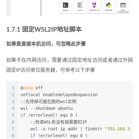
1.7.1 固定WSL2IP地址脚本
如果是直接本机访问，可忽略此步骤
如果不在内网访问，需要通过固定地址访问或者通过外网
固定IP访问单位服务器，可参考以下步骤
1
@
echo
 off
2
setlocal enabledelayedexpansion
3
::先停掉可能在跑的wsl实例
4
wsl --shutdown ubuntu
5
if
 !errorlevel! equ 0 (
6
    ::检查WSL有没有我需要的IP
7
    wsl -u root ip addr | findstr 
"192.168.3.10
8
if
 !errorlevel! equ 0 (