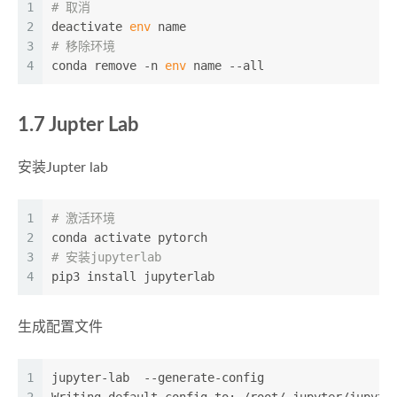
1
# 取消
2
deactivate 
env
 name
3
# 移除环境
4
conda remove -n 
env
 name --all
1.7 Jupter Lab
安装Jupter lab
1
# 激活环境
2
conda activate pytorch
3
# 安装jupyterlab
4
pip3 install jupyterlab
生成配置文件
1
jupyter-lab  --generate-config