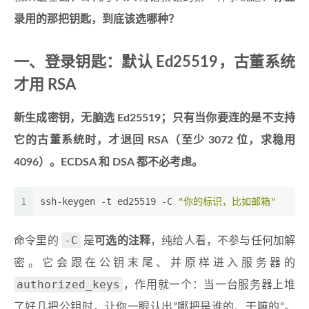
录用的那把钥匙，到底该选哪种？
一、登录钥匙：默认 Ed25519，古董系统
才用 RSA
新生成密钥，无脑选 Ed25519；只有当你要连的是不支持
它的古董系统时，才退回 RSA（至少 3072 位，求稳用
4096）。ECDSA 和 DSA 都不必考虑。
1
ssh-keygen -t ed25519 -C 
"你的标识，比如邮箱"
-C
命令里的
是
可选的注释
，纯给人看，不参与任何加解
密。它会跟在公钥末尾、并原样进入服务器的
authorized_keys
，作用就一个：当一台服务器上堆
了好几把公钥时，让你一眼认出”哪把是谁的、干嘛的”。