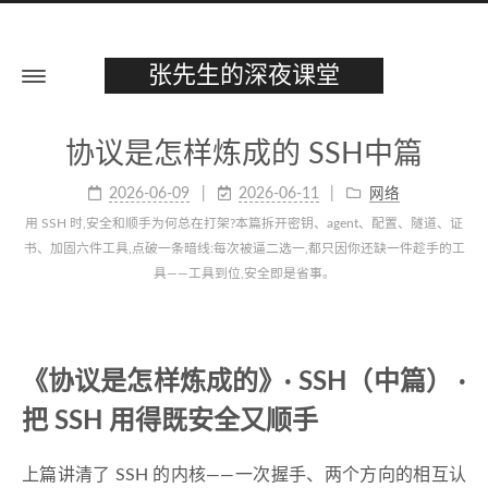
张先生的深夜课堂
协议是怎样炼成的 SSH中篇
2026-06-09
2026-06-11
网络
用 SSH 时,安全和顺手为何总在打架?本篇拆开密钥、agent、配置、隧道、证
书、加固六件工具,点破一条暗线:每次被逼二选一,都只因你还缺一件趁手的工
具——工具到位,安全即是省事。
《协议是怎样炼成的》· SSH（中篇） ·
把 SSH 用得既安全又顺手
上篇讲清了 SSH 的内核——一次握手、两个方向的相互认