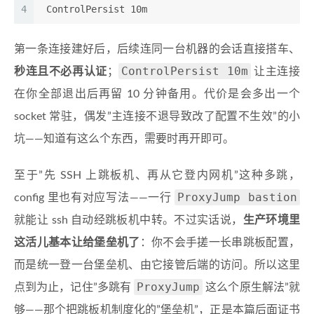
4
 ControlPersist 10m
第一条连接建好后，后续连同一台机器的会话直接搭车、
ControlPersist 10m
秒连且不必再认证
；
让主连接
在你全部退出后再留 10 分钟备用。代价是会多出一个
socket 常驻，偶发”主连接不退导致改了配置不生效”的小
坑——知道有这么个东西，需要时再开即可。
至于”先 SSH 上跳板机、再从它登内网机”这种多跳，
ProxyJump bastion
config 里也有对应写法——一行
就能让 ssh 自动经跳板机中转。不过实话说，
生产环境里
这活儿基本让给堡垒机了
：你不会手搓一长串跳板配置，
而是统一登一台堡垒机、由它接管后端的访问。所以这里
ProxyJump
点到为止，记住”多跳有
这么个原生解法”就
够——那个把跳板机制度化的”堡垒机”，正是本篇后面证书