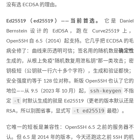
没有选 ECDSA 的理由。
Ed25519（ed25519）——当前首选。
它是 Daniel
Bernstein 设计的 EdDSA，跑在 Curve25519 上，
OpenSSH 自 6.5（2014）起支持。它几乎把 ECDSA 的毛
病全修了：曲线来历透明可信；签名用的随机数是
确定性
生成的，从根上免疫”随机数复用泄私钥”那一类攻击；密
钥极短（公钥就一行六十多个字符），生成和验证都快；
安全强度约等于 128 位对称。新版 OpenSSH 也认了它的
ssh-keygen
地位——从 9.5（2023 年 10 月）起，
不指
-t
定
时默认生成的就是 Ed25519（更老的版本默认还是
-t ed25519
RSA，所以别图省事，显式写
最稳）。
它唯一的短板是兼容性：OpenSSH 6.5 之前的服务器不
认。但 6.5 是 2014 年的版本，今天还跑这之前 SSH 的机