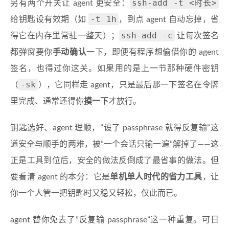
ssh-add -t <时长>
另有两个开关让 agent 更安全：
-t 1h
给钥匙设有效期（如
，到点 agent 自动忘掉，省
ssh-add -c
得它在内存里常驻一整天）；
让每次签名
都弹窗要你
手动确认
一下，即便有程序想偷借你的 agent
签名，也得过你这关。如果用的是上一节那种硬件密钥
-sk
（
），它同样走 agent，只是最后那一下签名在令牌
里完成、通常还得你
摸一下
才放行。
钥匙选好、agent 理顺，”设了 passphrase 就得反复输”这
道安全与顺手的两难，被”一个会话只输一遍”解掉了——这
正是工具到位后，安全的做法反倒成了最省事的做法。但
要看清 agent 的本分：它是
单机单人时代的省力工具
，让
你一个人管一把钥匙时又稳又轻松，仅此而已。
agent 替你免去了”反复输 passphrase”这一种重复。可日