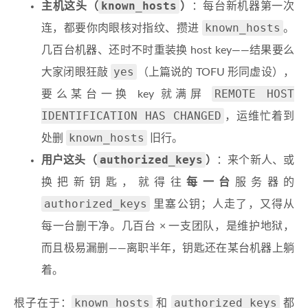
known_hosts
主机这头（
）
：每台新机器第一次
known_hosts
连，都要你肉眼核对指纹、攒进
。
几百台机器、还时不时重装换 host key——结果要么
yes
大家闭眼狂敲
（上篇说的 TOFU 形同虚设），
REMOTE HOST
要么某台一换 key 就满屏
IDENTIFICATION HAS CHANGED
，运维忙着到
known_hosts
处删
旧行。
authorized_keys
用户这头（
）
：来个新人、或
换把新钥匙，就得往
每一台
服务器的
authorized_keys
里塞公钥；人走了，又得从
每一台删干净。几百台 × 一支团队，是维护地狱，
而且极易漏删——离职半年，钥匙还在某台机器上躺
着。
known_hosts
authorized_keys
根子在于：
和
都