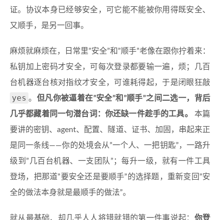
证。协议本身已经够安全，可它能不能被你用得既安全、
又顺手，是另一回事。
麻烦就麻烦在，日常里”安全”和”顺手”老像在跟你拧着来：
私钥加上密码才安全，可每次登录都要输一遍，烦；几百
台机器逐台核对指纹才安全，可谁耗得起，于是闭眼狂敲
yes
。
但凡你被逼着在”安全”和”顺手”之间二选一，背后
几乎都藏着同一句潜台词：你还缺一件趁手的工具。
本篇
要讲的密钥、agent、配置、隧道、证书、加固，串起来正
是同一条线——你的处境会从”一个人、一把钥匙”，一路升
级到”几百台机器、一支团队”；每升一级，就有一件工具
登场，把那道”要安全还是要顺手”的选择题，重新变回”安
全的做法本身就是最顺手的做法”。
就从最基础、却几乎人人将错就错的第一件事说起：
你登