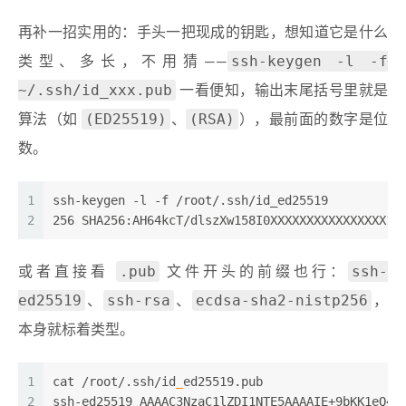
再补一招实用的：手头一把现成的钥匙，想知道它是什么
ssh-keygen -l -f
类型、多长，不用猜——
~/.ssh/id_xxx.pub
一看便知，输出末尾括号里就是
(ED25519)
(RSA)
算法（如
、
），最前面的数字是位
数。
1
ssh-keygen -l -f /root/.ssh/id_ed25519
2
256 SHA256:AH64kcT/dlszXw158I0XXXXXXXXXXXXXXXX1r
.pub
ssh-
或者直接看
文件开头的前缀也行：
ed25519
ssh-rsa
ecdsa-sha2-nistp256
、
、
，
本身就标着类型。
1
cat /root/.ssh/id
_
ed25519.pub
2
ssh-ed25519 AAAAC3NzaC1lZDI1NTE5AAAAIE+9bKK1eQ4S