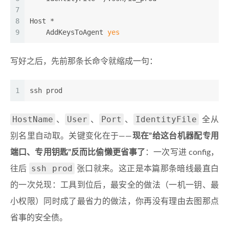
7
8
Host *
9
    AddKeysToAgent 
yes
写好之后，先前那条长命令就缩成一句：
1
ssh prod
HostName
User
Port
IdentityFile
、
、
、
全从
别名里自动取。关键变化在于——
现在”给这台机器配专用
端口、专用钥匙”反而比偷懒更省事了
：一次写进 config，
ssh prod
往后
张口就来。这正是本篇那条暗线最直白
的一次兑现：工具到位后，最安全的做法（一机一钥、最
小权限）同时成了最省力的做法，你再没有理由去图那点
省事的安全债。