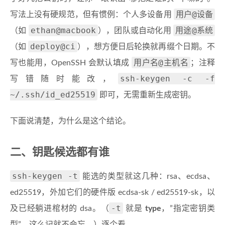
用户@设备
写法上没有硬规范，但有惯例：个人多设备用
ethan@macbook
用途@系统
（如
），团队或自动化用
deploy@ci
（如
），想方便日后轮换就再缀个日期。不
用户名@主机名
写也能用，OpenSSH 会默认填成
；注释
ssh-keygen -c -f
写错随时能改，
~/.ssh/id_ed25519
即可，无需重新生成密钥。
下面说清楚，为什么是这个结论。
二、钥匙候选都有谁
ssh-keygen -t
能选的类型就这几种：rsa、ecdsa、
ed25519，外加它们的硬件版 ecdsa-sk / ed25519-sk，以
-t
及已经躺进棺材的 dsa。（
就是
type
，”指定密钥类
型”，这么记就不会忘。）逐个看。