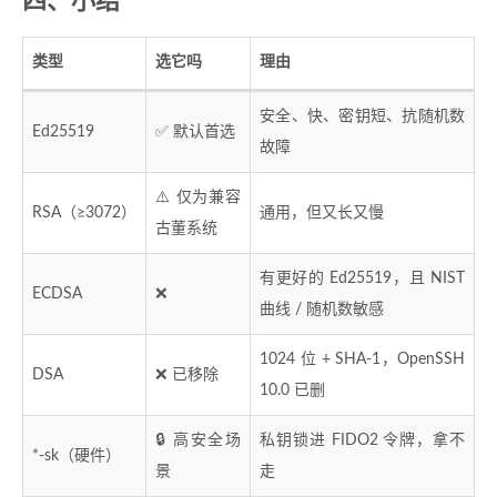
四、小结
类型
选它吗
理由
安全、快、密钥短、抗随机数
Ed25519
✅ 默认首选
故障
⚠️ 仅为兼容
RSA（≥3072）
通用，但又长又慢
古董系统
有更好的 Ed25519，且 NIST
ECDSA
❌
曲线 / 随机数敏感
1024 位 + SHA-1，OpenSSH
DSA
❌ 已移除
10.0 已删
🔒 高安全场
私钥锁进 FIDO2 令牌，拿不
*-sk（硬件）
景
走