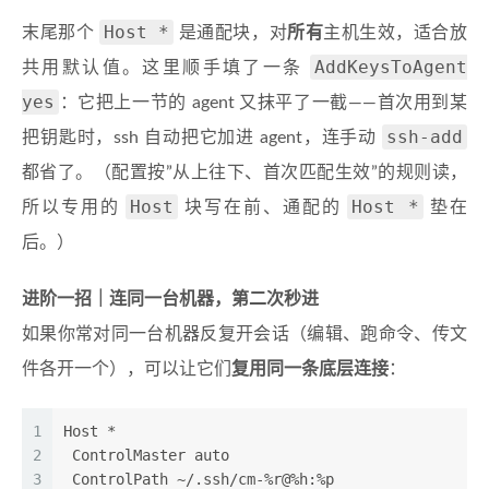
Host *
末尾那个
是通配块，对
所有
主机生效，适合放
AddKeysToAgent
共用默认值。这里顺手填了一条
yes
：它把上一节的 agent 又抹平了一截——首次用到某
ssh-add
把钥匙时，ssh 自动把它加进 agent，连手动
都省了。（配置按”从上往下、首次匹配生效”的规则读，
Host
Host *
所以专用的
块写在前、通配的
垫在
后。）
进阶一招｜连同一台机器，第二次秒进
如果你常对同一台机器反复开会话（编辑、跑命令、传文
件各开一个），可以让它们
复用同一条底层连接
：
1
Host *
2
 ControlMaster auto
3
 ControlPath ~/.ssh/cm-%r@%h:%p