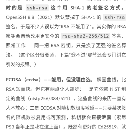
ssh-rsa
时的是
这个用 SHA-1 的老签名方式。
ssh-rsa
OpenSSH 8.8（2021）默认禁掉了 SHA-1 的
签名，于是不少人误以为”RSA 不能用了”。其实你的 RSA
rsa-sha2-256/512
密钥会自动改用更安全的
签名、
照常工作——同一把 RSA 密钥，只是换了更强的签名算
法。（这个区分很要紧，下篇”登不进”那节还会专门讲它
引发的报错。）
ECDSA（ecdsa）——能用，但没理由选。
椭圆曲线，比
RSA 短而快。但它有两点让人却步：一是它依赖 NIST 制
定的曲线（nistp256/384/521），这些曲线的来历一直有
人不放心；二是 ECDSA 对随机数极度敏感——只要某次签
名的随机数被复用或可预测，私钥就会
直接泄露
（索尼
PS3 当年正是栽在这上面）。既然有更好的 Ed25519，就