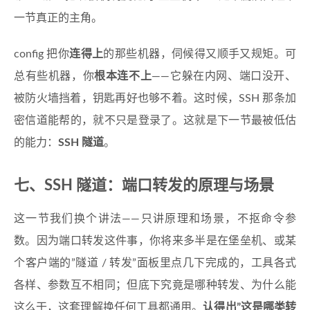
一节真正的主角。
config 把你
连得上
的那些机器，伺候得又顺手又规矩。可
总有些机器，你
根本连不上
——它躲在内网、端口没开、
被防火墙挡着，钥匙再好也够不着。这时候，SSH 那条加
密信道能帮的，就不只是登录了。这就是下一节最被低估
的能力：
SSH 隧道
。
七、SSH 隧道：端口转发的原理与场景
这一节我们换个讲法——只讲原理和场景，不抠命令参
数。因为端口转发这件事，你将来多半是在堡垒机、或某
个客户端的”隧道 / 转发”面板里点几下完成的，工具各式
各样、参数互不相同；但底下究竟是哪种转发、为什么能
这么干，这套理解换任何工具都通用。
认得出”这是哪类转