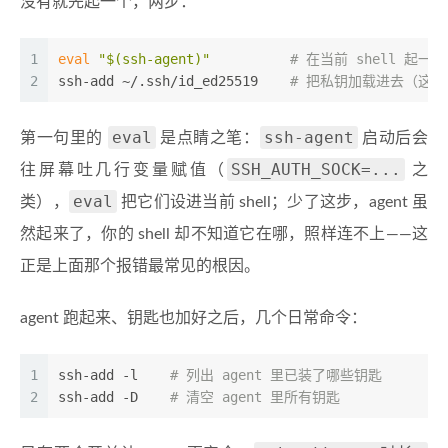
没有就先起一个，两步：
1
eval
"
$(ssh-agent)
"
# 在当前 shell 起一个 
2
ssh-add ~/.ssh/id_ed25519    
# 把私钥加载进去（这一步
eval
ssh-agent
第一句里的
是点睛之笔：
启动后会
SSH_AUTH_SOCK=...
往屏幕吐几行变量赋值（
之
eval
类），
把它们设进当前 shell；少了这步，agent 虽
然起来了，你的 shell 却不知道它在哪，照样连不上——这
正是上面那个报错最常见的根因。
agent 跑起来、钥匙也加好之后，几个日常命令：
1
ssh-add -l    
# 列出 agent 里已装了哪些钥匙
2
ssh-add -D    
# 清空 agent 里所有钥匙