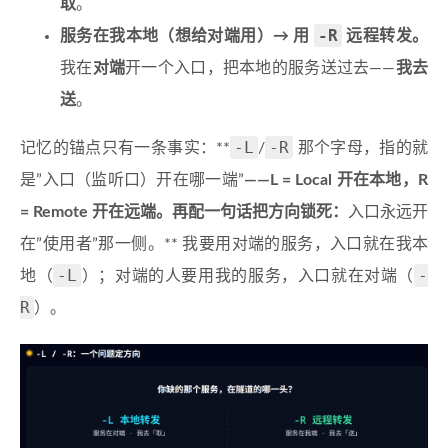
取
。
-R
服务在我本地（想给对端用）→ 用
远程转发。
我在
对端
开一个入口，把本地的服务送过去——
我去
送
。
-L
-R
记忆的锚点只有一条事实：**
/
那个字母，指的就
是”入口（监听口）开在哪一端”
——L = Local 开在本地，R
= Remote 开在远端。再配一句话把方向锁死：
入口永远开
在”使用者”那一侧。** 我要用对端的服务，入口就在我本
-L
-
地（
）；对端的人要用我的服务，入口就在对端（
R
）。