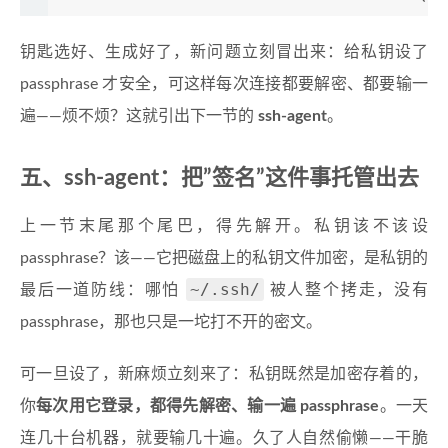
钥匙选好、生成好了，新问题立刻冒出来：给私钥设了
passphrase 才安全，可这样每次连接都要解密、都要输一
遍——烦不烦？这就引出下一节的
ssh-agent
。
五、ssh-agent：把”签名”这件事托管出去
上一节末尾那个尾巴，得先解开。私钥该不该设
passphrase？该——它把磁盘上的私钥文件加密，是私钥的
~/.ssh/
最后一道防线：哪怕
被人整个拷走，没有
passphrase，那也只是一坨打不开的密文。
可一旦设了，新麻烦立刻来了：私钥既然是加密存着的，
你
每次用它登录，都得先解密、输一遍 passphrase
。一天
连几十台机器，就要输几十遍。久了人自然偷懒——干脆