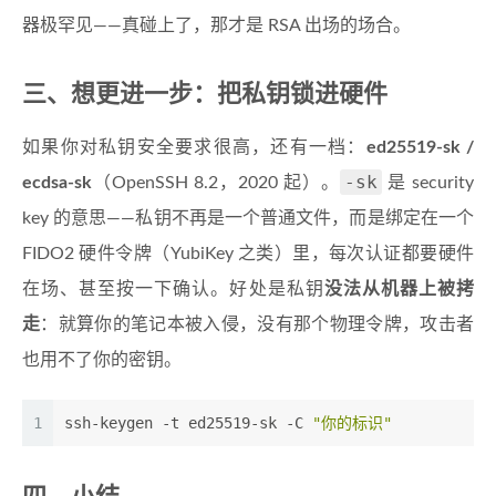
器极罕见——真碰上了，那才是 RSA 出场的场合。
三、想更进一步：把私钥锁进硬件
如果你对私钥安全要求很高，还有一档：
ed25519-sk /
-sk
ecdsa-sk
（OpenSSH 8.2，2020 起）。
是 security
key 的意思——私钥不再是一个普通文件，而是绑定在一个
FIDO2 硬件令牌（YubiKey 之类）里，每次认证都要硬件
在场、甚至按一下确认。好处是私钥
没法从机器上被拷
走
：就算你的笔记本被入侵，没有那个物理令牌，攻击者
也用不了你的密钥。
1
ssh-keygen -t ed25519-sk -C 
"你的标识"