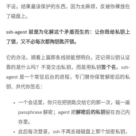
不设。结果最该保护的东西，因为太麻烦，反被你裸放在
了磁盘上。
ssh-agent 就是为化解这个矛盾而生的：让你既给私钥上
了锁，又不必每次都掏钥匙开锁。
它的办法，顺着上篇那条线就能想明白。还记得公钥认证
靠的是什么吗？不是交出私钥，而是用私钥
签个名
。ssh-
agent 是一个常驻后台的进程，专门替你保管解密后的私
钥、并代你签名：
一个会话里，你只在把钥匙交给它的那一次，输一遍
passphrase 解密；agent 把
解密后的私钥
留在自己内
存里。
此后每次登录，ssh 不再去碰磁盘上那个加密私钥，