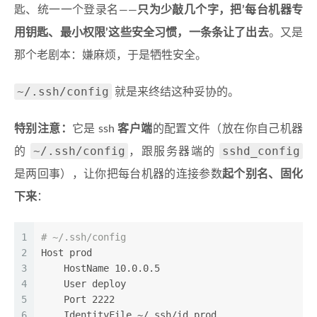
匙、统一一个登录名——
只为少敲几个字，把’每台机器专
用钥匙、最小权限’这些安全习惯，一条条让了出去
。又是
那个老剧本：嫌麻烦，于是牺牲安全。
~/.ssh/config
就是来终结这种妥协的。
特别注意：
它是 ssh
客户端
的配置文件（放在你自己机器
~/.ssh/config
sshd_config
的
，跟服务器端的
是两回事），让你把每台机器的连接参数
起个别名、固化
下来
：
1
# ~/.ssh/config
2
Host prod
3
    HostName 10.0.0.5
4
    User deploy
5
    Port 2222
6
    IdentityFile ~/.ssh/id_prod