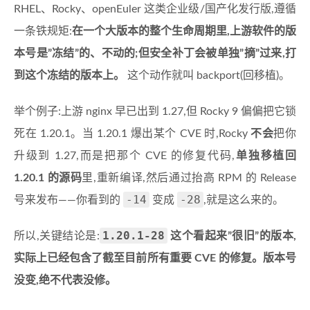
RHEL、Rocky、openEuler 这类企业级/国产化发行版,遵循
一条铁规矩:
在一个大版本的整个生命周期里,上游软件的版
本号是”冻结”的、不动的;但安全补丁会被单独”摘”过来,打
到这个冻结的版本上。
这个动作就叫 backport(回移植)。
举个例子:上游 nginx 早已出到 1.27,但 Rocky 9 偏偏把它锁
死在 1.20.1。当 1.20.1 爆出某个 CVE 时,Rocky
不会
把你
升级到 1.27,而是把那个 CVE 的修复代码,
单独移植回
1.20.1 的源码
里,重新编译,然后通过抬高 RPM 的 Release
-14
-28
号来发布——你看到的
变成
,就是这么来的。
1.20.1-28
所以,关键结论是:
这个看起来”很旧”的版本,
实际上已经包含了截至目前所有重要 CVE 的修复。版本号
没变,绝不代表没修。