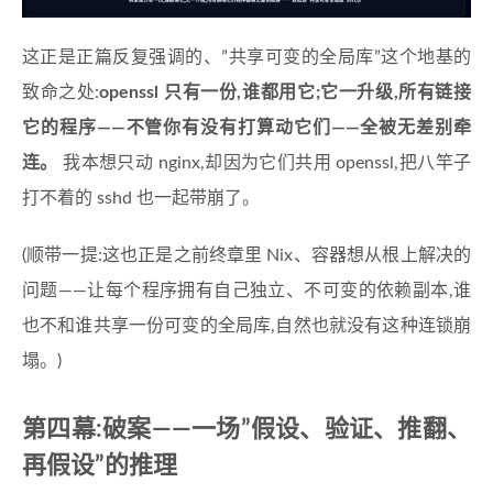
这正是正篇反复强调的、”共享可变的全局库”这个地基的
致命之处:
openssl 只有一份,谁都用它;它一升级,所有链接
它的程序——不管你有没有打算动它们——全被无差别牵
连。
我本想只动 nginx,却因为它们共用 openssl,把八竿子
打不着的 sshd 也一起带崩了。
(顺带一提:这也正是之前终章里 Nix、容器想从根上解决的
问题——让每个程序拥有自己独立、不可变的依赖副本,谁
也不和谁共享一份可变的全局库,自然也就没有这种连锁崩
塌。)
第四幕:破案——一场”假设、验证、推翻、
再假设”的推理