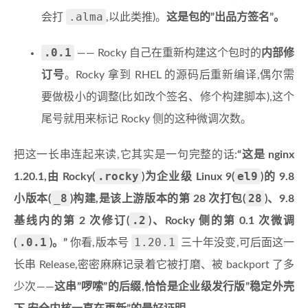
.alma
会打
,以此类推)。
这是包的”出品方签名”。
.0.1
—— Rocky 自己在重新构建这个包时的
内部修
订号
。Rocky 拿到 RHEL 的源码后重新编译,偶尔需
要做极小的调整(比如改个签名、修个构建脚本),这个
尾号就用来标记 Rocky 侧的这种微调次数。
把这一长串连起来读,它其实是一句完整的话:
“这是 nginx
.rocky
el9
1.20.1,由 Rocky(
)为企业级 Linux 9(
)的 9.8
_8
28
小版本(
)构建,是该上游版本的第 28 次打包(
)、9.8
.2
基线内的第 2 次修订(
)、Rocky 侧的第 0.1 次微调
.0.1
1.20.1
(
)。”
你看,版本号
三十年没变,可后面这一
长串 Release,密密麻麻记录着它被打磨、被 backport 了多
少次——
这串”啰嗦”的后缀,恰恰是企业级发行版”稳定外壳