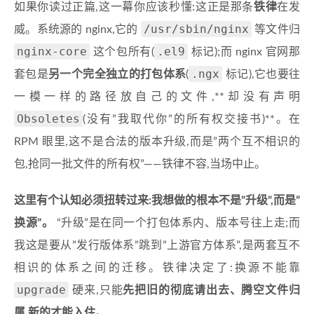
如果你读过正篇,这一幕你应该秒懂:这正是那条
铁律
在发
/usr/sbin/nginx
威。系统源的 nginx,它的
等文件归
nginx-core
.el9
这个包所有(
标记);而 nginx 官网那
.ngx
套包是
另一个完全独立的打包体系
(
标记),它也要往
一模一样的路径放自己的文件,**却没有声明
Obsoletes
(没有”我取代你”的所有权交接书)**。在
RPM 眼里,这不是合法的版本升级,而是”两个互不相识的
包,抢同一批文件的所有权”——铁律不容,当场中止。
这里有个认知必须扭转过来:我想做的根本不是”升级”,而是”
换源”。
“升级”是在同一个打包体系内、版本号往上走;而
我这是要从”发行版体系”跳到”上游官方体系”,是两套互不
相识的体系之间的迁移。铁律决定了:换源不能靠
upgrade
硬来,只能
先把旧的彻底请出去、腾空文件归
属,新的才能入住
。