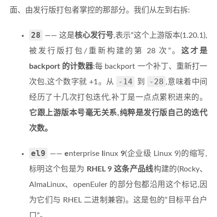
面、由发行版打包者掌控的那部分。我们从左到右拆:
28
—— 这是
核心发行号
,表示”这个上游版本(1.20.1),
被发行版打包/重新构建的第 28 次”。
这才是
backport 的计数器
:每 backport 一个补丁、重新打一
-14
-28
次包,这个数字就 +1。从
到
,意味着中间
经历了十几次打包迭代,补丁是一点点累积进来的。
它跟上游版本号毫无关系,纯粹是发行版自己的迭代
次数。
el9
——
e
nterprise
l
inux
9
(企业级 Linux 9)的缩写,
标明这个包是为
RHEL 9 这条产品线
构建的(Rocky、
AlmaLinux、openEuler 的部分包都沿用这个标记,因
为它们与 RHEL 二进制兼容)。这是包的”目标平台户
口”。