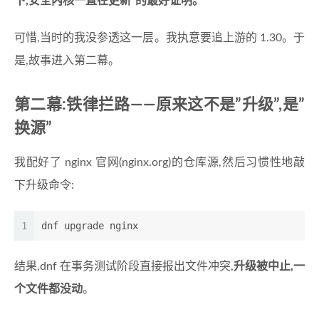
下,安全内核一直在更新”的最好证明。
可惜,当时的我没参透这一层。我执意要追上游的 1.30。于
是,故事进入第二幕。
第二幕:铁律拦路——原来这不是”升级”,是”
换源”
我配好了 nginx 官网(nginx.org)的仓库源,然后习惯性地敲
下升级命令:
1
dnf upgrade nginx
结果,dnf 在事务测试阶段直接报出文件冲突,
升级被中止,一
个文件都没动
。