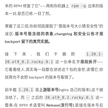
rpm -q
本的 RPM 修复了它”——再和你机器上
出来的版
本一对,是否已修,一目了然。
掌握了这三招,你就彻底摆脱了”靠版本号大小猜安全性”的
误区:
版本号是冻结的表象,changelog 和安全公告才是
backport 留下的真凭实据。
1.20.1-
接下来,我们干脆把
28.el9_8.2.rocky.0.1
这一长串名字
逐段拆开
——
它看着唬人,其实每一段都在讲述这个包的身世,读懂它,你
就再也不会把 backport 的版本号看错了。
1.20.1
前半截
是
上游版本号
(nginx 自己的版本),这个被
-
28.el9_8.2.rocky.0.1
冻结了。而
之后的
这一
整串,在 RPM 术语里叫
Release(发行号)
,是接在版本号后