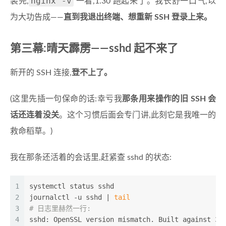
nginx -v
装完,
一看,1.30 跑起来了。我长舒一口气,以
为大功告成——
直到我退出终端、想重新 SSH 登录上来。
第三幕:晴天霹雳——sshd 起不来了
新开的 SSH 连接,
登不上了。
(这里先插一句保命的话:幸亏我
那条用来操作的旧 SSH 会
话还连着没关
。这个习惯后面会专门讲,此刻它是我唯一的
救命稻草。)
我在那条还活着的会话里,赶紧查 sshd 的状态:
1
systemctl status sshd
2
journalctl -u sshd | 
tail
3
# 日志里赫然一行:
4
sshd: OpenSSL version mismatch. Built against 30