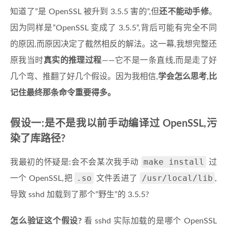
知道了”是 OpenSSL 被升到 3.5.5 害的”,但
还不能动手修
。
因为同样是”OpenSSL 变成了 3.5.5”,背后可能有完全不同
的原因,而原因决定了截然相反的解法。这一幕,我想完整还
原我当时
真实的推理过程
——它不是一条直线,而是走了好
几个弯、推翻了好几个假设。因为我相信,
学会怎么思考,比
记住最终那条命令重要得多。
假设一:是不是我以前手动编译过 OpenSSL,污
染了库路径?
make install
我最初的怀疑是:会不会某次我手动
过
.so
/usr/local/lib
一个 OpenSSL,把
文件丢进了
,
导致 sshd 加载到了那个”野生”的 3.5.5?
怎么验证这个假设?
看 sshd 实际加载的是哪个 OpenSSL