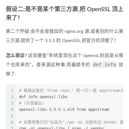
假设二:是不是某个第三方源,把 OpenSSL 顶上
来了?
第二个怀疑:会不会是我加的 nginx.org 源,或者别的什么第
三方源,提供了一个 3.5.5 的 OpenSSL,把官方的顶替了?
怎么验证?
这就要查”系统里现在这个 openssl,到底是从哪
dnf info
个仓库来的”。查来源这种事,用最顺手的
就
够了:
1
# 看输出里的 "From repo:" 那一行——是 appstream/
2
dnf info openssl-libs
3
# (示意输出)
4
openssl-libs-3.5.5-1.el9 from appstream
5
6
# 如果想看它的"出品方",rpm -qi 也能佐证:Vendor 是不是 
7
rpm -qi openssl-libs | grep -i vendor