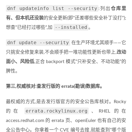
dnf updateinfo list --security
:列出
仓库里
有、但本机还没装
的安全更新(即”还差哪些安全补丁没打”);
--installed
想查”已经打过哪些”,加
。
dnf update --security
在生产环境尤其顺手——它
只挑安全修复来装,不会顺手把一堆功能性更新也带上,
改动
面小、风险低
,正合 backport 模式”只补安全、不动功能”的
脾性。
第三,权威核对:查发行版的 errata(勘误)数据库。
最权威的方式,是去发行版官方的安全公告库核对。Rocky
errata.rockylinux.org
的在
、RHEL 的在
access.redhat.com 的 errata 页、openEuler 也有自己的安
全公告中心。你拿着一个 CVE 编号去搜,就能查到”哪个版