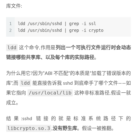
库文件:
1
ldd /usr/sbin/sshd | grep -i ssl
2
ldd /usr/sbin/sshd | grep -i crypto
ldd
这个命令,作用是
列出一个可执行文件运行时会动态
链接哪些共享库、以及每个库的实际路径
。
为什么用它?因为”ABI 不匹配”的本质是”加载了错误版本的
ldd
库”,而
能直接告诉我 sshd 到底牵手了哪个文件——如
/usr/local/lib
果它指向
这种非标准路径,假设一就
成立。
结果:sshd 链接的就是标准系统路径下的
libcrypto.so.3
,
没有野生库
。假设一被推翻。