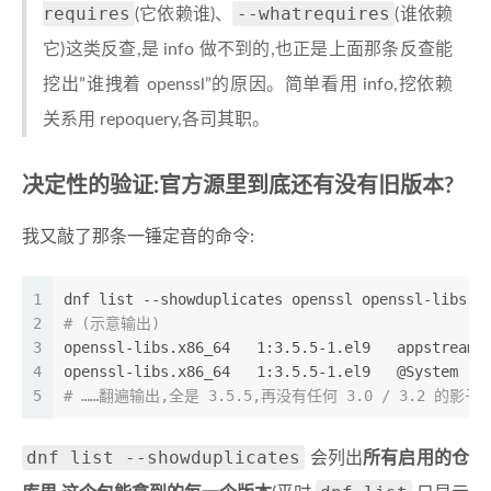
requires
--whatrequires
(它依赖谁)、
(谁依赖
它)这类反查,是 info 做不到的,也正是上面那条反查能
挖出”谁拽着 openssl”的原因。简单看用 info,挖依赖
关系用 repoquery,各司其职。
决定性的验证:官方源里到底还有没有旧版本?
我又敲了那条一锤定音的命令:
1
dnf list --showduplicates openssl openssl-libs
2
# (示意输出)
3
openssl-libs.x86_64   1:3.5.5-1.el9   appstream
4
openssl-libs.x86_64   1:3.5.5-1.el9   @System
5
# ……翻遍输出,全是 3.5.5,再没有任何 3.0 / 3.2 的影子
dnf list --showduplicates
会列出
所有启用的仓