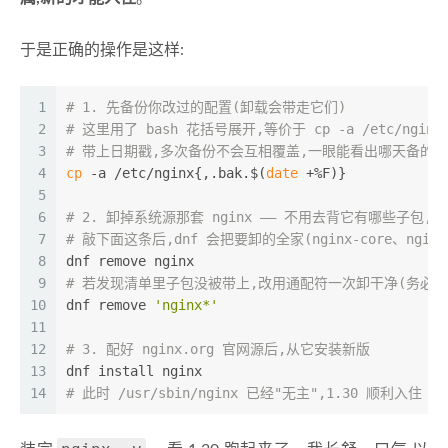
于是正确的操作是这样:
1
# 1. 先备份你改过的配置(卸载会带走它们)
2
# 这里用了 bash 花括号展开,等价于 cp -a /etc/nginx /e
3
# 带上日期戳,多次备份不会互相覆盖,一眼能看出哪天备的
4
cp
 -a /etc/nginx{,.bak.$(
date
 +%F)}
5
6
# 2. 卸掉系统源那套 nginx —— 不用去背它有哪些子包,
7
# 敲下面这条后,dnf 会把要卸的全家(nginx-core、nginx
8
dnf remove nginx
9
# 若发现清单里子包没被带上,改用通配符一次卸干净(务必看
10
dnf remove 
'nginx*'
11
12
# 3. 配好 nginx.org 官网源后,从它安装新版
13
dnf install nginx
14
# 此时 /usr/sbin/nginx 已经"无主",1.30 顺利入住