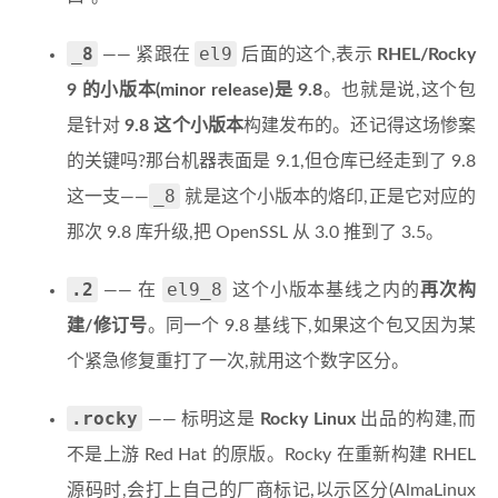
_8
el9
—— 紧跟在
后面的这个,表示
RHEL/Rocky
9 的小版本(minor release)是 9.8
。也就是说,这个包
是针对
9.8 这个小版本
构建发布的。还记得这场惨案
的关键吗?那台机器表面是 9.1,但仓库已经走到了 9.8
_8
这一支——
就是这个小版本的烙印,正是它对应的
那次 9.8 库升级,把 OpenSSL 从 3.0 推到了 3.5。
.2
el9_8
—— 在
这个小版本基线之内的
再次构
建/修订号
。同一个 9.8 基线下,如果这个包又因为某
个紧急修复重打了一次,就用这个数字区分。
.rocky
—— 标明这是
Rocky Linux
出品的构建,而
不是上游 Red Hat 的原版。Rocky 在重新构建 RHEL
源码时,会打上自己的厂商标记,以示区分(AlmaLinux