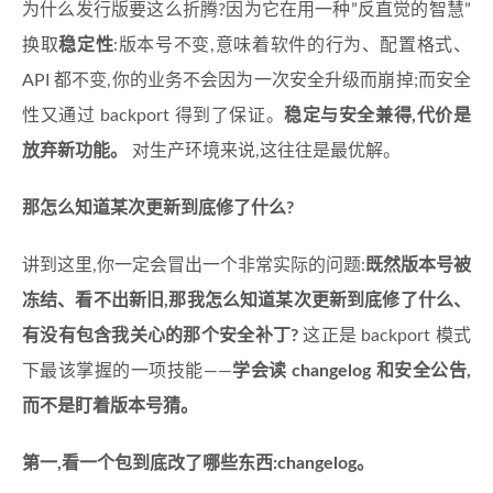
为什么发行版要这么折腾?因为它在用一种”反直觉的智慧”
换取
稳定性
:版本号不变,意味着软件的行为、配置格式、
API 都不变,你的业务不会因为一次安全升级而崩掉;而安全
性又通过 backport 得到了保证。
稳定与安全兼得,代价是
放弃新功能。
对生产环境来说,这往往是最优解。
那怎么知道某次更新到底修了什么?
讲到这里,你一定会冒出一个非常实际的问题:
既然版本号被
冻结、看不出新旧,那我怎么知道某次更新到底修了什么、
有没有包含我关心的那个安全补丁?
这正是 backport 模式
下最该掌握的一项技能——
学会读 changelog 和安全公告,
而不是盯着版本号猜。
第一,看一个包到底改了哪些东西:changelog。