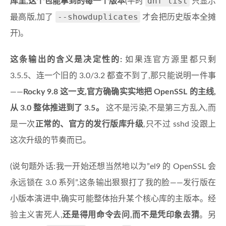
dnf list
库里,这个包能拿到的每一个版本
(平时
只显示
--showduplicates
最高版,加了
才会把历史版本全摊
开)。
这条输出的含义是决定性的:
如果连官方源里都只剩
3.5.5、连一个旧的 3.0/3.2 都查不到了,那只能说明一件事
——
Rocky 9.8 这一支,官方确确实实地把 OpenSSL 的主线,
从 3.0 整体推进到了 3.5。
这不是污染,不是第三方乱入,而
是一次
正常的、官方的发行版库升级
,只不过 sshd 没跟上
这次升级的节奏而已。
(说句题外话:我一开始还想当然地以为”el9 的 OpenSSL 会
永远锁在 3.0 系列”,这条输出狠狠打了我的脸——发行版在
小版本演进中,确实可能整体抬升某个核心库的主版本。经
验主义害死人,
还是得用命令去问,而不是凭印象去猜
。另