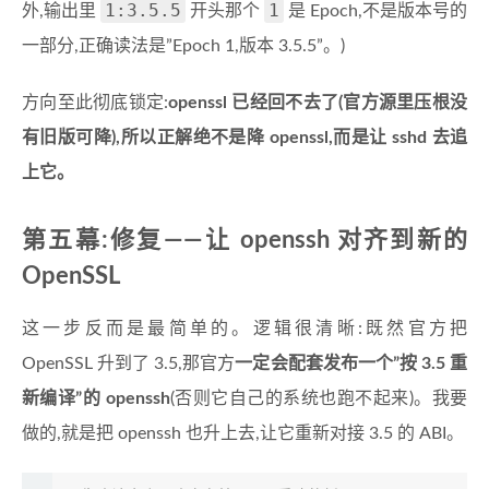
1:3.5.5
1
外,输出里
开头那个
是 Epoch,不是版本号的
一部分,正确读法是”Epoch 1,版本 3.5.5”。)
方向至此彻底锁定:
openssl 已经回不去了(官方源里压根没
有旧版可降),所以正解绝不是降 openssl,而是让 sshd 去追
上它。
第五幕:修复——让 openssh 对齐到新的
OpenSSL
这一步反而是最简单的。逻辑很清晰:既然官方把
OpenSSL 升到了 3.5,那官方
一定会配套发布一个”按 3.5 重
新编译”的 openssh
(否则它自己的系统也跑不起来)。我要
做的,就是把 openssh 也升上去,让它重新对接 3.5 的 ABI。