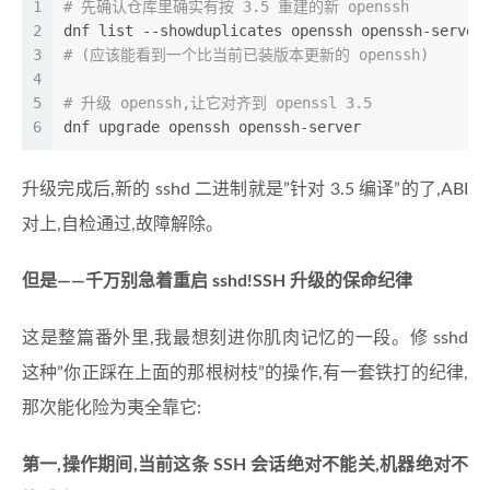
1
# 先确认仓库里确实有按 3.5 重建的新 openssh
2
dnf list --showduplicates openssh openssh-server
3
# (应该能看到一个比当前已装版本更新的 openssh)
4
5
# 升级 openssh,让它对齐到 openssl 3.5
6
dnf upgrade openssh openssh-server
升级完成后,新的 sshd 二进制就是”针对 3.5 编译”的了,ABI
对上,自检通过,故障解除。
但是——千万别急着重启 sshd!SSH 升级的保命纪律
这是整篇番外里,我最想刻进你肌肉记忆的一段。修 sshd
这种”你正踩在上面的那根树枝”的操作,有一套铁打的纪律,
那次能化险为夷全靠它:
第一,操作期间,当前这条 SSH 会话绝对不能关,机器绝对不