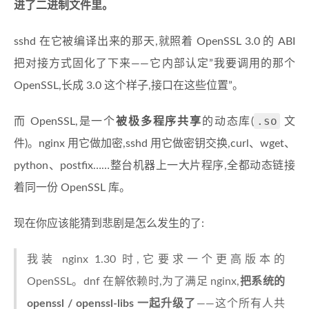
进了二进制文件里。
sshd 在它被编译出来的那天,就照着 OpenSSL 3.0 的 ABI
把对接方式固化了下来——它内部认定”我要调用的那个
OpenSSL,长成 3.0 这个样子,接口在这些位置”。
.so
而 OpenSSL,是一个
被极多程序共享
的动态库(
文
件)。nginx 用它做加密,sshd 用它做密钥交换,curl、wget、
python、postfix……整台机器上一大片程序,全都动态链接
着同一份 OpenSSL 库。
现在你应该能猜到悲剧是怎么发生的了:
我装 nginx 1.30 时,它要求一个更高版本的
OpenSSL。dnf 在解依赖时,为了满足 nginx,
把系统的
openssl / openssl-libs 一起升级了
——这个所有人共