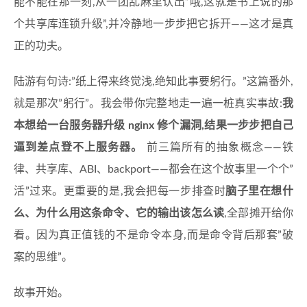
能不能在那一刻,从一团乱麻里认出”哦,这就是书上说的那
个共享库连锁升级”,并冷静地一步步把它拆开——这才是真
正的功夫。
陆游有句诗:”纸上得来终觉浅,绝知此事要躬行。”这篇番外,
就是那次”躬行”。我会带你完整地走一遍一桩真实事故:
我
本想给一台服务器升级 nginx 修个漏洞,结果一步步把自己
逼到差点登不上服务器。
前三篇所有的抽象概念——铁
律、共享库、ABI、backport——都会在这个故事里一个个”
活”过来。更重要的是,我会把每一步排查时
脑子里在想什
么、为什么用这条命令、它的输出该怎么读
,全部摊开给你
看。因为真正值钱的不是命令本身,而是命令背后那套”破
案的思维”。
故事开始。