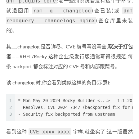
dnf-plugins-core
;老一些的系统若没有这个子命令,
rpm -q --changelog
dnf
就退回用
(查已装)或
repoquery --changelogs nginx
(查仓库里未装
的)。
其二,changelog 是否详尽、CVE 编号写没写全,
取决于打包
者
——RHEL/Rocky 这种企业级发行版通常写得很规范,每
条 backport 都会标注对应的 CVE 号和内部跟踪号。
读 changelog 时,你会看到类似这样的条目(示意):
1
* Mon May 20 2024 Rocky Builder <...> - 1:1.20.1
2
- Resolves: CVE-2024-7347 (backported fix for mp
3
- Security fix backported from upstream
CVE-xxxx-xxxx
看到这种
字样,就坐实了:这一版虽然