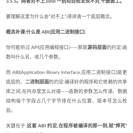
3.5.5。两者对不上,sshd 一启动自检发现不对,干脆罢工。
要理解这里为什么会”对不上”,得讲清一个底层概念。
概念补课:什么是 ABI(应用二进制接口)
你可能听过 API(应用编程接口)——那是
源码层面
的约定:函
数叫什么名、收几个参数。
而 ABI(Application Binary Interface,应用二进制接口)是更
底层的、
二进制层面
的约定:编译好的程序和它依赖的共享
库之间,在内存里怎么对接——函数的参数怎么传递、数据
结构每个字段占几个字节排在什么位置、版本号怎么校
验。
关键在于:
这套 ABI 约定,在程序被编译的那一刻,就”焊死”